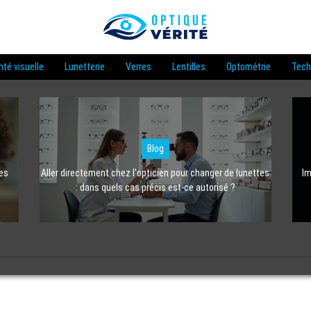
nté visuelle
Lunetterie
Verres
Lentilles
Optométrie
Tech
Blog
les
Aller directement chez l'opticien pour changer de lunettes
Im
: dans quels cas précis est-ce autorisé ?